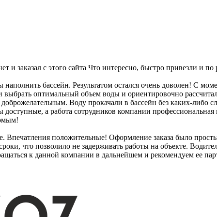
т и заказал с этого сайта Что интересно, быстро привезли и по 
бы наполнить бассейн. Результатом остался очень доволен! С мо
 выбрать оптимальный объем воды и ориентировочно рассчитали
доброжелательным. Воду прокачали в бассейн без каких-либо сло
ны доступные, а работа сотрудников компании профессиональная
комым!
те. Впечатления положительные! Оформление заказа было прост
роки, что позволило не задерживать работы на объекте. Водител
ращаться к данной компании в дальнейшем и рекомендуем ее пар