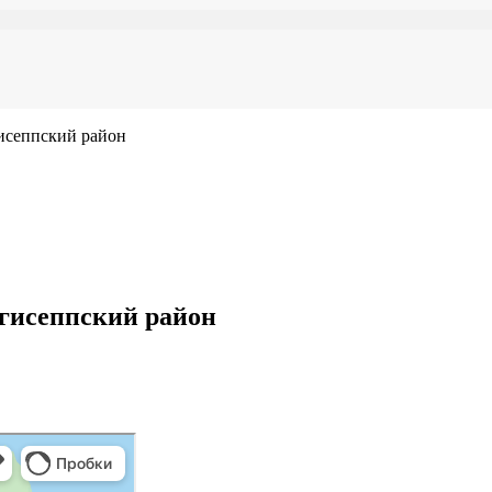
исеппский район
нгисеппский район