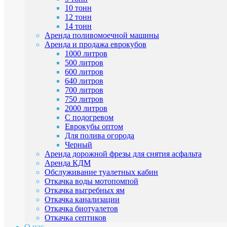
10 тонн
12 тонн
14 тонн
Аренда поливомоечной машины
Аренда и продажа еврокубов
1000 литров
500 литров
600 литров
640 литров
700 литров
750 литров
2000 литров
C подогревом
Еврокубы оптом
Для полива огорода
Черный
Аренда дорожной фрезы для снятия асфальта
Аренда КДМ
Обслуживание туалетных кабин
Откачка воды мотопомпой
Откачка выгребных ям
Откачка канализации
Откачка биотуалетов
Откачка септиков
О нас