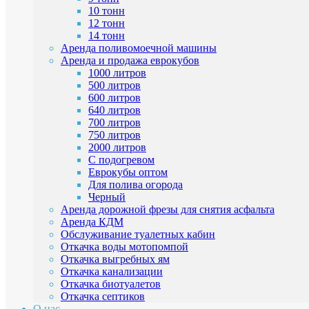
10 тонн
12 тонн
14 тонн
Аренда поливомоечной машины
Аренда и продажа еврокубов
1000 литров
500 литров
600 литров
640 литров
700 литров
750 литров
2000 литров
C подогревом
Еврокубы оптом
Для полива огорода
Черный
Аренда дорожной фрезы для снятия асфальта
Аренда КДМ
Обслуживание туалетных кабин
Откачка воды мотопомпой
Откачка выгребных ям
Откачка канализации
Откачка биотуалетов
Откачка септиков
О нас